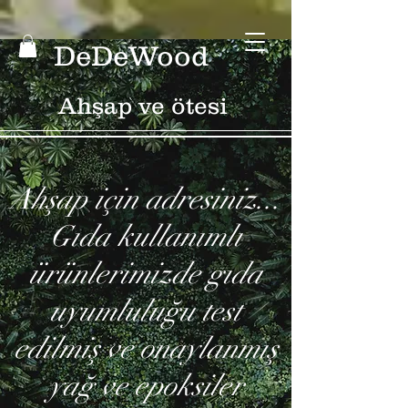
DeDeWood
Ahşap ve ötesi
Ahşap için adresiniz...
Gıda kullanımlı
ürünlerimizde gıda
uyumluluğu test
edilmiş ve onaylanmış
yağ ve epoksiler