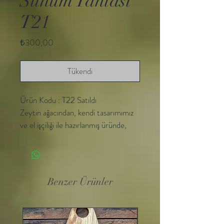
Sunum Tahtası
T21
Fiyat
₺300,00
Tükendi
Ürün Kodu : T22 Satıldı 

Zeytin ağacından, kendi tasarımımız 
ve el işçiliği ile hazırlanmış üründe, 
LFGB standartlarında gıda ile 
teması test edilmis ve onaylanmış 
#hemelkitchenwareoil kullanılmıştır.  
23cm × 58 cm

Benzer Ürünler
#sunumtahtası #sunumtabağı 
#kesmetahtası #olivewood 